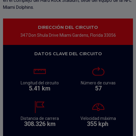
en el complejo del Hard Rock Stadium, sede del equipo de la NFL
Miami Dolphins.
DIRECCIÓN DEL CIRCUITO
347 Don Shula Drive Miami Gardens, Florida 33056
DATOS CLAVE DEL CIRCUITO
Longitud del circuito
Número de curvas
5.41 km
57
Distancia de carrera
Velocidad máxima
308.326 km
355
kph