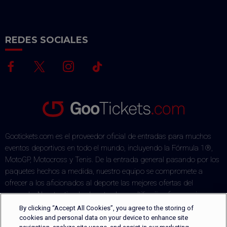
REDES SOCIALES
Gootickets.com es el proveedor oficial de entradas para muchos
eventos deportivos en todo el mundo, incluyendo la Fórmula 1®,
MotoGP, Motocross y Tenis. De la entrada general pasando por los
paquetes hechos a medida, nuestro equipo se compromete a
ofrecer a los aficionados al deporte las mejores ofertas del
mercado. Nuestra tienda de entradas multilingüe ofrece varios
métodos de pago a través de un proceso de pago seguro. Las
By clicking “Accept All Cookies”, you agree to the storing of
entradas se entregan de manera segura a través de DHL o pueden
cookies and personal data on your device to enhance site