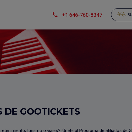
+1 646-760-8347
BU
S DE GOOTICKETS
etenimiento, turismo o viajes? ¡Únete al Programa de afiliados de Go