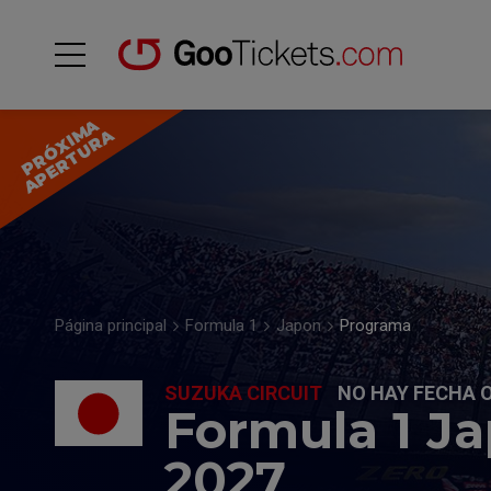
P
R
Ó
X
I
M
A
A
P
E
R
T
U
R
A
Página principal
Formula 1
Japon
Programa
SUZUKA CIRCUIT
NO HAY FECHA O
Formula 1 J
2027