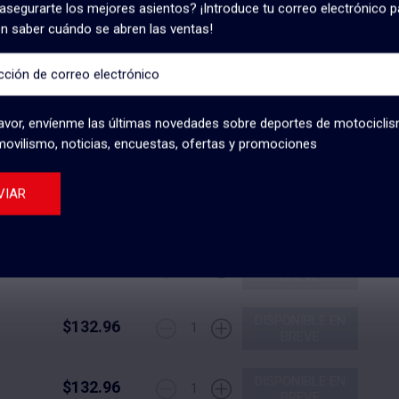
asegurarte los mejores asientos? ¡Introduce tu correo electrónico pa
n saber cuándo se abren las ventas!
cción de correo electrónico
DISPONIBLE EN
$132.96
1
BREVE
avor, envíenme las últimas novedades sobre deportes de motocicli
DISPONIBLE EN
ovilismo, noticias, encuestas, ofertas y promociones
$132.96
1
BREVE
VIAR
DISPONIBLE EN
$132.96
1
BREVE
DISPONIBLE EN
$132.96
1
BREVE
DISPONIBLE EN
$132.96
1
BREVE
DISPONIBLE EN
$132.96
1
BREVE