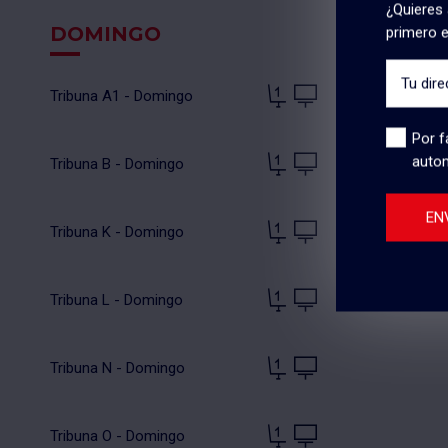
¿Quieres 
DOMINGO
primero e
Tu dire
Tribuna A1 - Domingo
Por f
autom
Tribuna B - Domingo
EN
Tribuna K - Domingo
Tribuna L - Domingo
Tribuna N - Domingo
Tribuna O - Domingo