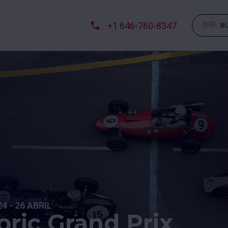
+1 646-760-8347
BU
24 - 26 ABRIL
ric Grand Prix