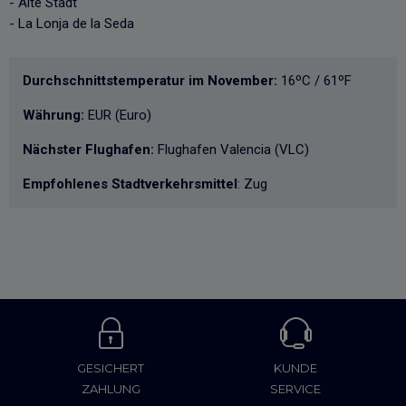
- Alte Stadt
- La Lonja de la Seda
Durchschnittstemperatur im November:
16ºC / 61ºF
Währung:
EUR (Euro)
Nächster Flughafen:
Flughafen Valencia (VLC)
Empfohlenes Stadtverkehrsmittel
: Zug
GESICHERT
KUNDE
ZAHLUNG
SERVICE