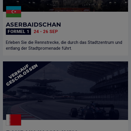
ASERBAIDSCHAN
FORMEL 1
24 - 26 SEP
Erleben Sie die Rennstrecke, die durch das Stadtzentrum und
entlang der Stadtpromenade führt.
N
V
E
R
K
A
U
F
G
E
S
C
H
L
O
S
S
E