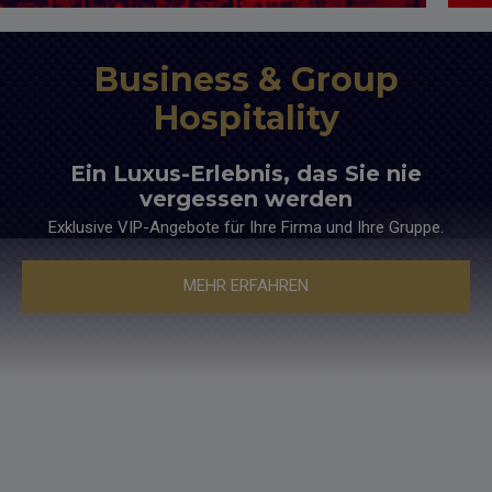
Seien Sie dabei und erleben Sie das Beste im
Stel
Springreiten. Sichern Sie sich Ihren Platz bei der
Ihre
Business & Group
Longines Global Champions Tour!
Hospitality
Ein Luxus-Erlebnis, das Sie nie
vergessen werden
Exklusive VIP-Angebote für Ihre Firma und Ihre Gruppe.
MEHR ERFAHREN
EINTRITTSKARTEN KAUFEN