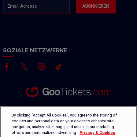
Email-Adresse
ABONNIEREN
SOZIALE NETZWERKE
Gootickets.com ist ein offizieller Ticketanbieter für weltweite
By clicking “Accept All Cookies”, you agree to the storing of
Sportevents im Bereich Formel 1®, MotoGP, Motocross und Tennis.
cookies and personal data on your device to enhance site
Vom Stehplatzbereich bis hin zu massgeschneiderten VIP- Paketen:
navigation, analyze site usage, and assist in our marketing
unser Team kann Ihnen die besten Angebote auf dem Markt
efforts and personalized advertising.
Privacy & Cookies
unterbreiten. Unser vielsprachiger Ticketshop bietet verschiedene