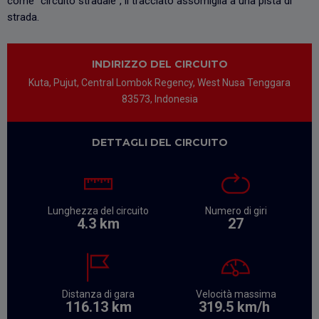
come "circuito stradale", il tracciato assomiglia a una pista di
strada.
INDIRIZZO DEL CIRCUITO
Kuta, Pujut, Central Lombok Regency, West Nusa Tenggara
83573, Indonesia
DETTAGLI DEL CIRCUITO
Lunghezza del circuito
Numero di giri
4.3 km
27
Distanza di gara
Velocità massima
116.13 km
319.5
km/h