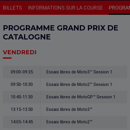
BILLETS
INFORMATIONS SUR LA COURSE
PROGRA
PROGRAMME GRAND PRIX DE
CATALOGNE
VENDREDI
09:00-09:35
Essais libres de Moto3™ Session 1
09:50-10:30
Essais libres de Moto2™ Session 1
10:45-11:30
Essais libres de MotoGP™ Session 1
13:15-13:50
Essais libres de Moto3™
14:05-14:45
Essais libres de Moto2™