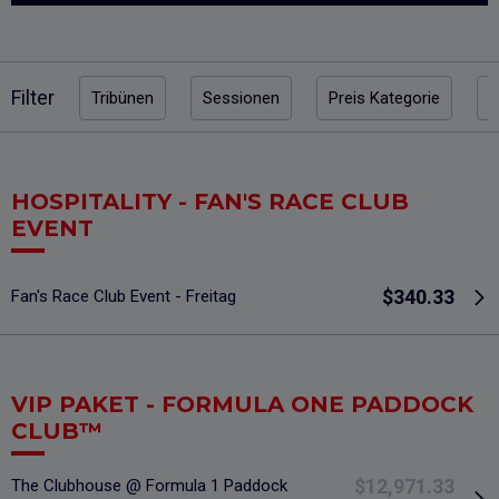
Filter
Tribünen
Sessionen
Preis Kategorie
P
HOSPITALITY - FAN'S RACE CLUB
EVENT
$340.33
Fan's Race Club Event - Freitag
VIP PAKET - FORMULA ONE PADDOCK
CLUB™
$12,971.33
The Clubhouse @ Formula 1 Paddock