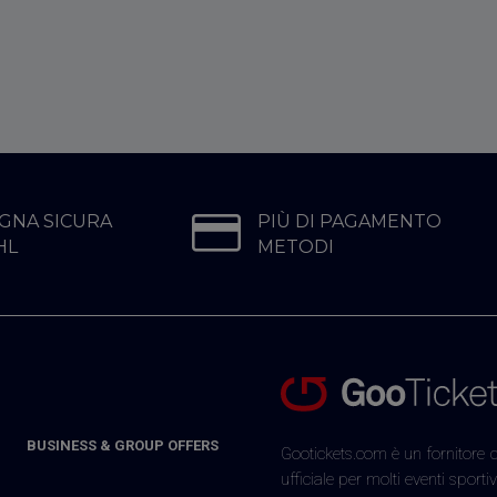
GNA SICURA
PIÙ DI PAGAMENTO
HL
METODI
BUSINESS & GROUP OFFERS
Gootickets.com è un fornitore di
ufficiale per molti eventi sportivi