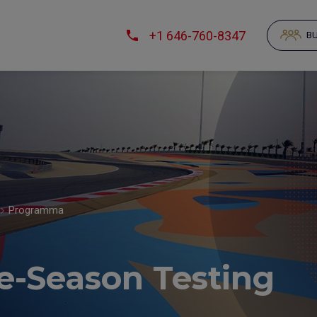
+1 646-760-8347
BU
Programma
e-Season Testing