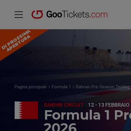
D
I
P
R
O
S
I
M
A
A
P
E
R
T
U
R
S
A
Pagina principale
Formula 1
Bahrain Pre-Season Testing
SAKHIR CIRCUIT
12 - 13 FEBBRAIO
Formula 1 Pr
2026