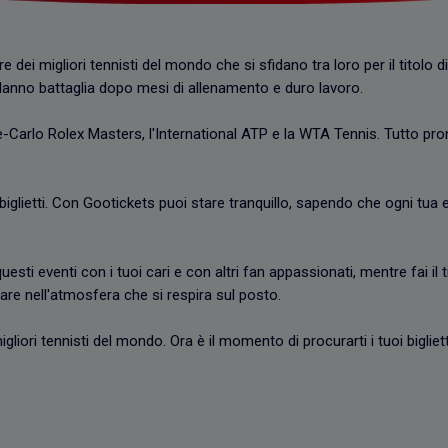
gare dei migliori tennisti del mondo che si sfidano tra loro per il tito
danno battaglia dopo mesi di allenamento e duro lavoro.
te-Carlo Rolex Masters, l'International ATP e la WTA Tennis. Tutto pront
 biglietti. Con Gootickets puoi stare tranquillo, sapendo che ogni tua
uesti eventi con i tuoi cari e con altri fan appassionati, mentre fai il 
lare nell'atmosfera che si respira sul posto.
liori tennisti del mondo. Ora è il momento di procurarti i tuoi bigliett