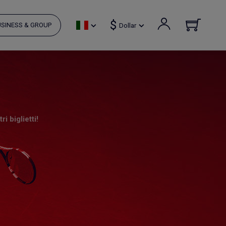
$
SINESS & GROUP
Dollar
i biglietti!