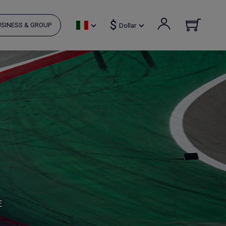
$
SINESS & GROUP
Dollar
E