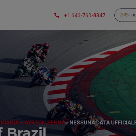
+1 646-760-8347
BU
OIÂNIA – AYRTON SENNA
NESSUNA DATA UFFICIAL
 Brazil