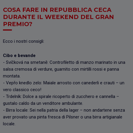
COSA FARE IN REPUBBLICA CECA
DURANTE IL WEEKEND DEL GRAN
PREMIO?
Ecco i nostri consigli:
Cibo e bevande
- Svíčková na smetaně: Controfiletto di manzo marinato in una
salsa cremosa di verdure, guarnito con mirtilli rossi e panna
montata.
- Vepřo knedlo zelo: Maiale arrosto con canederli e crauti – un
vero classico ceco!
- Trdelník: Dolce a spirale ricoperto di zucchero e cannella –
gustalo caldo da un venditore ambulante.
- Birra locale: Sei nella patria della lager – non andartene senza
aver provato una pinta fresca di Pilsner o una birra artigianale
locale.