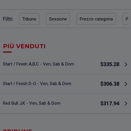
Filtri
Tribune
Sessione
Prezzo categoria
Pr
PIÙ VENDUTI
$335.28
Start / Finish A,B,C - Ven, Sab & Dom
$306.38
Start / Finish D-O - Ven, Sab & Dom
$317.94
Red Bull J,K - Ven, Sab & Dom