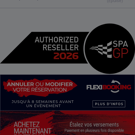
(Épuisé)